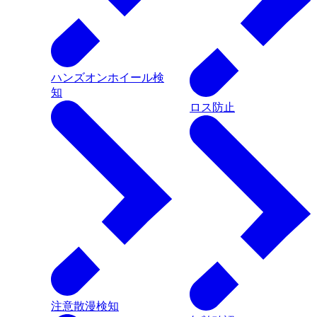
ハンズオンホイール検
知
ロス防止
注意散漫検知