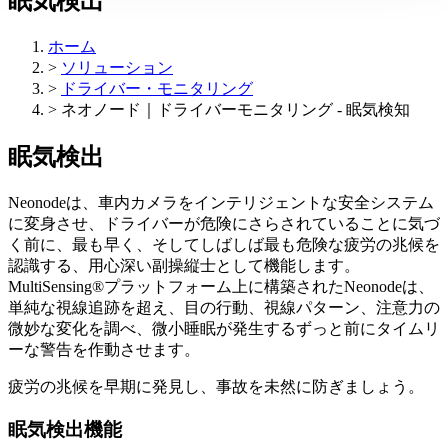
眠気検出
ホーム
>
ソリューション
>
ドライバー・モニタリング
>
ネオノード｜ドライバーモニタリング - 眠気検知
眠気検出
Neonodeは、車内カメラをインテリジェントな安全システム
に変身させ、ドライバーが危険にさらされていることに気づ
く前に、最も早く、そしてしばしば最も危険な疲労の兆候を
認識する、用心深い副操縦士として機能します。
MultiSensing®プラットフォーム上に構築されたNeonodeは、
単純な視線追跡を超え、目の行動、視線パターン、注意力の
微妙な変化を調べ、微小睡眠が発生するずっと前にタイムリ
ーな警告を作動させます。
疲労の兆候を早期に発見し、事故を未然に防ぎましょう。
眠気検出機能