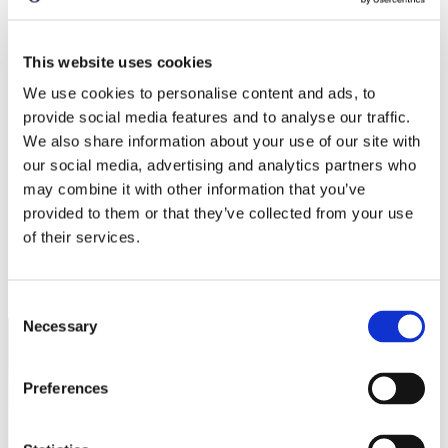
厳選されたホワイトペーパーを読む
投資家情報
All Reports And Filings
This website uses cookies
SEC Reports and Filings
We use cookies to personalise content and ads, to
PR and Market Communications
Market Communications
provide social media features and to analyse our traffic.
会社情報
We also share information about your use of our site with
サポート
our social media, advertising and analytics partners who
日本語
may combine it with other information that you’ve
provided to them or that they’ve collected from your use
Deutsch
of their services.
English
한국어
简体中文
Consent
Necessary
Selection
Preferences