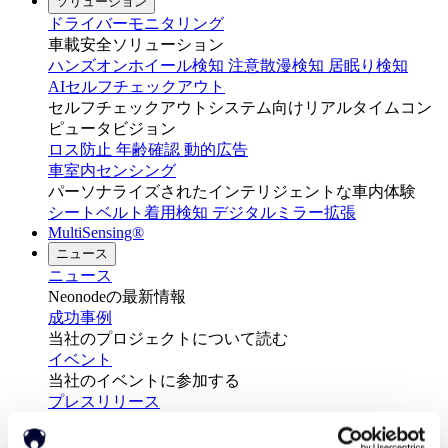
ソリューション
ドライバーモニタリング
車載安全ソリューション
ハンズオンホイール検知
注意散漫検知
居眠り検知
AIセルフチェックアウト
セルフチェックアウトシステム向けリアルタイムコン
ピュータビジョン
ロス防止
年齢確認
動的広告
車室内センシング
パーソナライズされたインテリジェントな車内体験
シートベルト着用検知
デジタルミラー拡張
MultiSensing®
ニュース
ニュース
Neonodeの最新情報
成功事例
当社のプロジェクトについて読む
イベント
当社のイベントに参加する
プレスリリース
Neonodeの最新情報
ホワイトペーパー