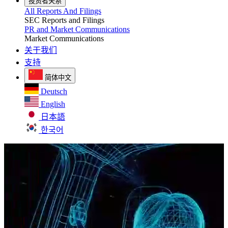
投资者关系
All Reports And Filings
SEC Reports and Filings
PR and Market Communications
Market Communications
关于我们
支持
简体中文
Deutsch
English
日本語
한국어